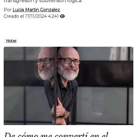
transgresión y subversión lógica.
Por
Lucia Martin Gonzalez
Creado el 17/11/2024
4.241
Notas
De cómo me convertí en el