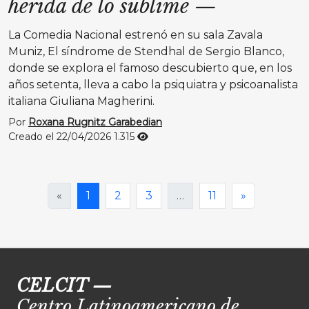
herida de lo sublime
—
La Comedia Nacional estrenó en su sala Zavala
Muniz, El síndrome de Stendhal de Sergio Blanco,
donde se explora el famoso descubierto que, en los
años setenta, lleva a cabo la psiquiatra y psicoanalista
italiana Giuliana Magherini.
Por
Roxana Rugnitz Garabedian
Creado el 22/04/2026
1.315
«
1
2
3
…
11
»
CELCIT
—
Centro Latinoamericano de