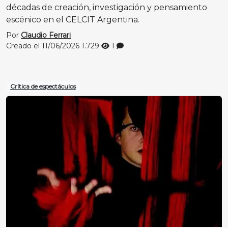
décadas de creación, investigación y pensamiento
escénico en el CELCIT Argentina.
Por
Claudio Ferrari
Creado el 11/06/2026
1.729
1
Crítica de espectáculos