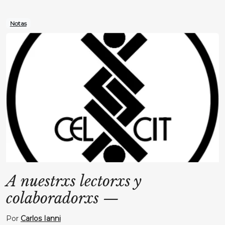
Notas
A nuestrxs lectorxs y
colaboradorxs
—
Por
Carlos Ianni