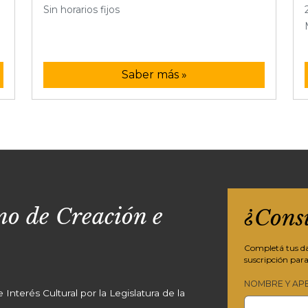
Sin horarios fijos
Saber más »
o de Creación e
¿Cons
Completá tus dat
suscripción para
NOMBRE Y AP
Interés Cultural por la Legislatura de la