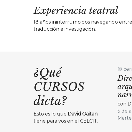
Experiencia teatral
18 años ininterrumpidos navegando entre la
traducción e investigación.
¿Qué
⦿ cer
Dire
CURSOS
arqu
narr
dicta?
con D
5 de a
Esto es lo que
David Gaitan
Martes
tiene para vos en el CELCIT.