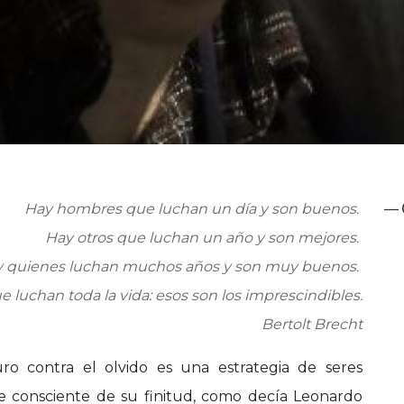
Hay hombres que luchan un día y son buenos.
—
Hay otros que luchan un año y son mejores.
 quienes luchan muchos años y son muy buenos.
e luchan toda la vida: esos son los imprescindibles.
Bertolt Brecht
ro contra el olvido es una estrategia de seres
e consciente de su finitud, como decía Leonardo