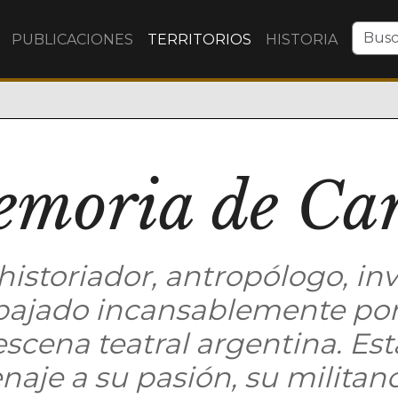
PUBLICACIONES
TERRITORIOS
HISTORIA
emoria de Car
historiador, antropólogo, inv
bajado incansablemente por
 escena teatral argentina. Es
je a su pasión, su militanci