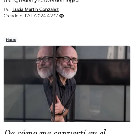
transgresión y subversión lógica.
Por
Lucia Martin Gonzalez
Creado el 17/11/2024
4.237
Notas
De cómo me convertí en el