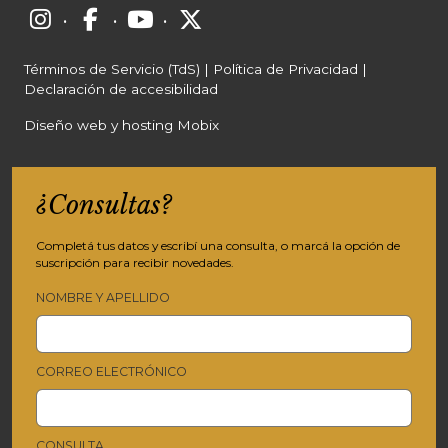
·
·
·
Términos de Servicio (TdS)
|
Política de Privacidad
|
Declaración de accesibilidad
Diseño web y hosting Mobix
¿Consultas?
Completá tus datos y escribí una consulta, o marcá la opción de
suscripción para recibir novedades.
NOMBRE Y APELLIDO
CORREO ELECTRÓNICO
CONSULTA