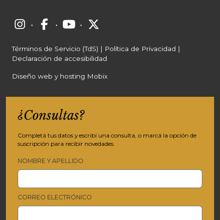
·
·
·
Términos de Servicio (TdS)
|
Política de Privacidad
|
Declaración de accesibilidad
Diseño web y hosting Mobix
¿Consultas?
Completá tus datos y escribí una consulta, o marcá la opción de
suscripción para recibir novedades.
NOMBRE Y APELLIDO
CORREO ELECTRÓNICO