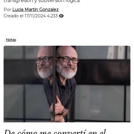
transgresión y subversión lógica.
Por
Lucia Martin Gonzalez
Creado el 17/11/2024
4.233
Notas
De cómo me convertí en el