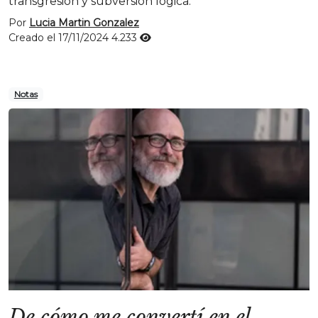
transgresión y subversión lógica.
Por
Lucia Martin Gonzalez
Creado el 17/11/2024
4.233
Notas
De cómo me convertí en el