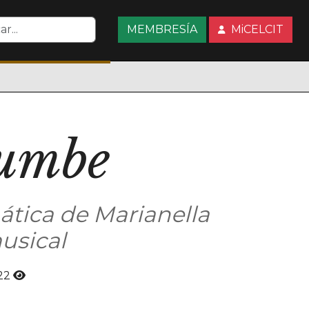
MEMBRESÍA
MiCELCIT
rumbe
ática de Marianella
usical
22