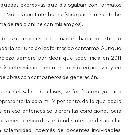
quedas expresivas que dialogaban con formatos
pot, Videos con tinte humorístico para un YouTube
a de radio online con mis amigos).
o una manifiesta inclinación hacia lo artístico
a podría ser una de las formas de contarme. Aunque
iezo siempre por decir que todo inicia en 2011
 más determinante en mi recorrido educativo) y en
 de obras con compañeros de generación.
era del salón de clases, se forjó -creo yo- una
representaría para mí. Y por tanto, de lo que podía
ue en ese entonces se dieron las condiciones para
el basamento ético desde donde intentar desarrollar
a solemnidad. Además de docentes inolvidables,