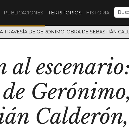
PUBLICACIONES
TERRITORIOS
HISTORIA
GA TRAVESÍA DE GERÓNIMO, OBRA DE SEBASTIÁN CA
n al escenario:
a de Gerónimo,
ián Calderón,