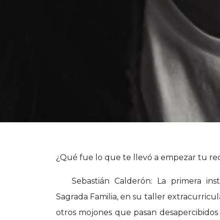
¿Qué fue lo que te llevó a empezar tu rec
Sebastián Calderón: La primera inst
Sagrada Familia, en su taller extracurricu
otros mojones que pasan desapercibidos 