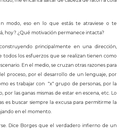
entido, me encanta saltar de cabeza de ratón a cola
 modo, eso en lo que estás te atraviese o te
cá, hoy? ¿Qué motivación permanece intacta?
onstruyendo principalmente en una dirección,
 todos los esfuerzos que se realizan tienen como
escenario. En el medio, se cruzan otras razones para
 del proceso, por el desarrollo de un lenguaje, por
ómo es trabajar con "x" grupo de personas, por la
o, por las ganas mismas de estar en escena, etc. Lo
as es buscar siempre la excusa para permitirme la
bajando en el momento.
rse. Dice Borges que el verdadero infierno de un