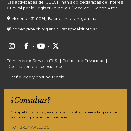
Las actividades del CELCIT han sido declaradas de Interés
Cultural por la Legislatura de la Ciudad de Buenos Aires
Moreno 431 (1091) Buenos Aires, Argentina
correo@celcit.org.ar
/
cursos@celcit.org.ar
·
·
·
Términos de Servicio (TdS)
|
Política de Privacidad
|
Declaración de accesibilidad
Diseño web y hosting Mobix
¿Consultas?
Completá tus datos y escribí una consulta, o marcá la opción de
suscripción para recibir novedades.
NOMBRE Y APELLIDO