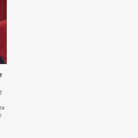
s
IT
za
o