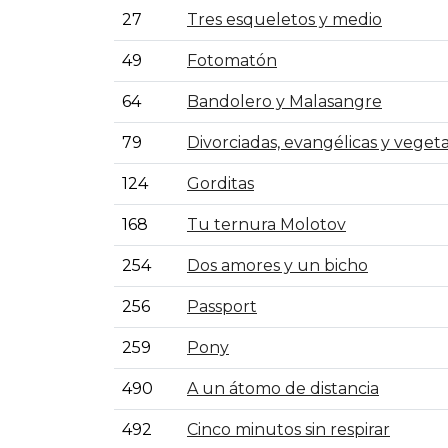
27
Tres esqueletos y medio
49
Fotomatón
64
Bandolero y Malasangre
79
Divorciadas, evangélicas y veget
124
Gorditas
168
Tu ternura Molotov
254
Dos amores y un bicho
256
Passport
259
Pony
490
A un átomo de distancia
492
Cinco minutos sin respirar