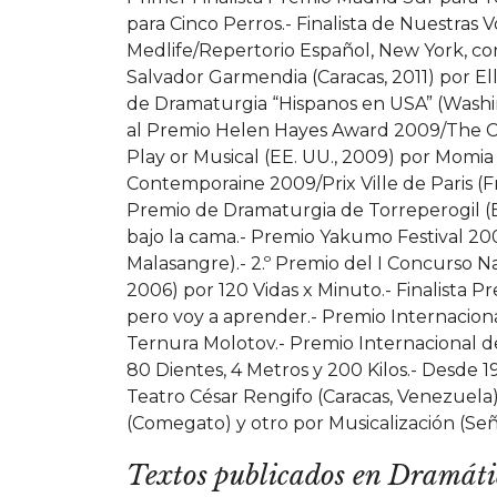
para Cinco Perros.- Finalista de Nuestras 
Medlife/Repertorio Español, New York, con
Salvador Garmendia (Caracas, 2011) por E
de Dramaturgia “Hispanos en USA” (Washin
al Premio Helen Hayes Award 2009/The 
Play or Musical (EE. UU., 2009) por Momia
Contemporaine 2009/Prix Ville de Paris (F
Premio de Dramaturgia de Torreperogil (E
bajo la cama.- Premio Yakumo Festival 2
Malasangre).- 2.º Premio del I Concurso 
2006) por 120 Vidas x Minuto.- Finalista 
pero voy a aprender.- Premio Internacion
Ternura Molotov.- Premio Internacional d
80 Dientes, 4 Metros y 200 Kilos.- Desde 
Teatro César Rengifo (Caracas, Venezuela)
(Comegato) y otro por Musicalización (Se
Textos publicados en Dramát