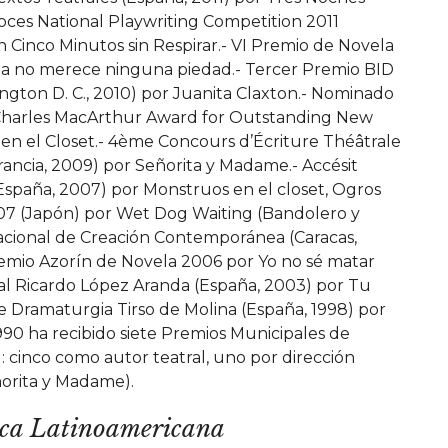
Voces National Playwriting Competition 2011
 Cinco Minutos sin Respirar.- VI Premio de Novela
lla no merece ninguna piedad.- Tercer Premio BID
gton D. C., 2010) por Juanita Claxton.- Nominado
Charles MacArthur Award for Outstanding New
 en el Closet.- 4ème Concours d’Écriture Théâtrale
rancia, 2009) por Señorita y Madame.- Accésit
spaña, 2007) por Monstruos en el closet, Ogros
007 (Japón) por Wet Dog Waiting (Bandolero y
Nacional de Creación Contemporánea (Caracas,
Premio Azorín de Novela 2006 por Yo no sé matar
al Ricardo López Aranda (España, 2003) por Tu
e Dramaturgia Tirso de Molina (España, 1998) por
1990 ha recibido siete Premios Municipales de
: cinco como autor teatral, uno por dirección
ñorita y Madame).
ica Latinoamericana