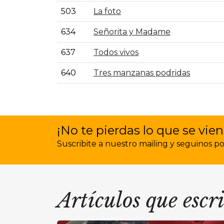
503
La foto
634
Señorita y Madame
637
Todos vivos
640
Tres manzanas podridas
¡No te pierdas lo que se vien
Suscribite a nuestro mailing y seguinos por 
Artículos que escr