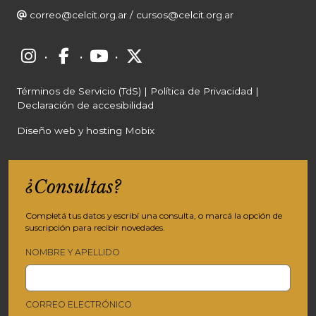
correo@celcit.org.ar
/
cursos@celcit.org.ar
·
·
·
Términos de Servicio (TdS)
|
Política de Privacidad
|
Declaración de accesibilidad
Diseño web y hosting Mobix
¿Consultas?
Completá tus datos y escribí una consulta, o marcá la opción de
suscripción para recibir novedades.
NOMBRE Y APELLIDO
CORREO ELECTRÓNICO