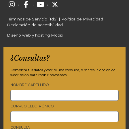
·
·
·
Términos de Servicio (TdS)
|
Política de Privacidad
|
Declaración de accesibilidad
Diseño web y hosting Mobix
¿Consultas?
Completá tus datos y escribí una consulta, o marcá la opción de
suscripción para recibir novedades.
NOMBRE Y APELLIDO
CORREO ELECTRÓNICO
CONSULTA