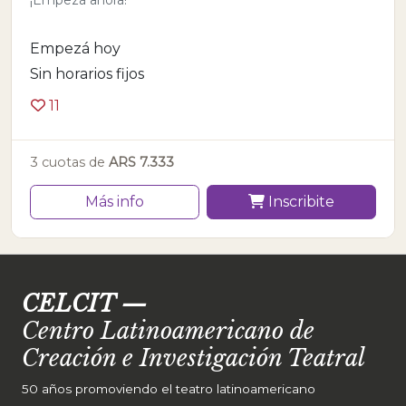
¡Empezá ahora!
Empezá hoy
Sin horarios fijos
11
3 cuotas de
ARS 7.333
Más info
Inscribite
CELCIT
—
Centro Latinoamericano de
Creación e Investigación Teatral
50 años promoviendo el teatro latinoamericano