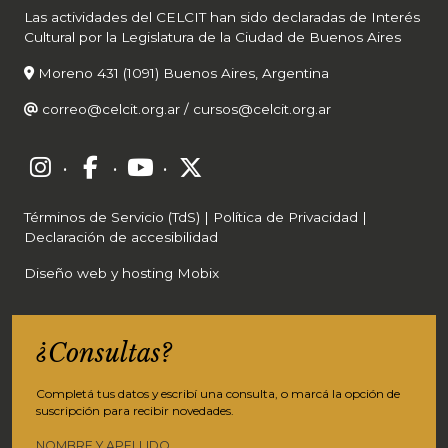
Las actividades del CELCIT han sido declaradas de Interés
Cultural por la Legislatura de la Ciudad de Buenos Aires
Moreno 431 (1091) Buenos Aires, Argentina
correo@celcit.org.ar
/
cursos@celcit.org.ar
·
·
·
Términos de Servicio (TdS)
|
Política de Privacidad
|
Declaración de accesibilidad
Diseño web y hosting Mobix
¿Consultas?
Completá tus datos y escribí una consulta, o marcá la opción de
suscripción para recibir novedades.
NOMBRE Y APELLIDO