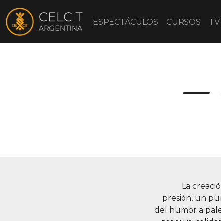
ESPECTÁCULOS
CURSOS
TV
La creaci
presión, un pu
del humor a pale