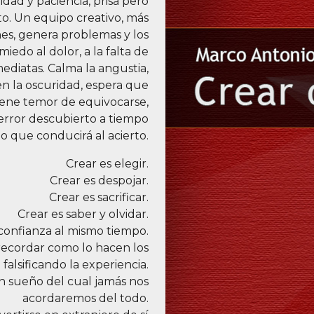
ridad y paciencia, prisa pero
o. Un equipo creativo, más
es, genera problemas y los
miedo al dolor, a la falta de
ediatas. Calma la angustia,
en la oscuridad, espera que
iene temor de equivocarse,
 error descubierto a tiempo
lo que conducirá al acierto.
Crear es elegir.
Crear es despojar.
Crear es sacrificar.
Crear es saber y olvidar.
 confianza al mismo tiempo.
recordar como lo hacen los
falsificando la experiencia.
n sueño del cual jamás nos
acordaremos del todo.