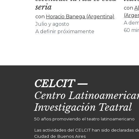
seria
con
A
(Arge
con
Horacio Banega (Argentina)
A de
Julio y agosto
60 mi
A definir próximamente
CELCIT
—
Centro Latinoamerican
Investigación Teatral
50 años promoviendo el teatro latinoamericano
Las actividades del CELCIT han sido declaradas de 
Ciudad de Buenos Aires