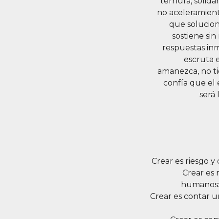
ternura, solida
no aceleramient
que solucion
sostiene sin 
respuestas inm
escruta 
amanezca, no t
confía que el
será 
Crear es riesgo y
Crear es 
humanos: 
Crear es contar u