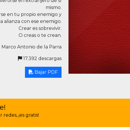
vertirse en extranjero de sí
mismo.
rse en tu propio enemigo y
a alianza con ese enemigo.
Crear es sobrevivir.
O creas o te crean.
: Marco Antonio de la Parra
17.392 descargas
Bajar PDF
e!
redes, ¡es gratis!