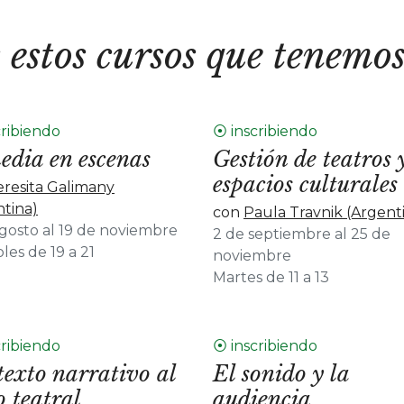
 estos cursos que tenemos
cribiendo
⦿ inscribiendo
dia en escenas
Gestión de teatros 
espacios culturales
eresita Galimany
ntina)
con
Paula Travnik (Argent
agosto al 19 de noviembre
2 de septiembre al 25 de
les de 19 a 21
noviembre
Martes de 11 a 13
cribiendo
⦿ inscribiendo
texto narrativo al
El sonido y la
o teatral
audiencia