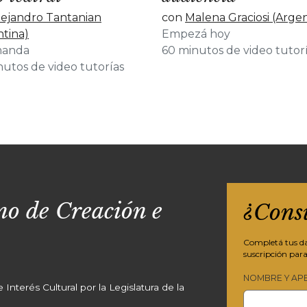
lejandro Tantanian
con
Malena Graciosi (Argen
ntina)
Empezá hoy
manda
60 minutos de video tutor
nutos de video tutorías
o de Creación e
¿Cons
Completá tus dat
suscripción para
NOMBRE Y AP
Interés Cultural por la Legislatura de la