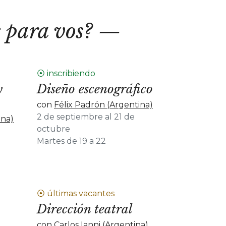
 para vos?
⦿ inscribiendo
y
Diseño escenográfico
con
Félix Padrón (Argentina)
2 de septiembre al 21 de
ina)
octubre
Martes de 19 a 22
⦿ últimas vacantes
Dirección teatral
con
Carlos Ianni (Argentina)