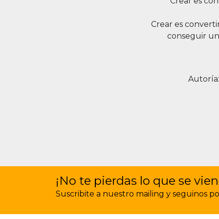
Crear es con
Crear es converti
conseguir un
Autoría
¡No te pierdas lo que se vien
Suscribite a nuestro mailing y seguinos por 