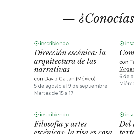
¿Conocías
⦿ inscribiendo
⦿ ins
Dirección escénica: la
Come
arquitectura de las
con
T
narrativas
(Arge
6 de 
con
David Gaitan (México)
Miérco
5 de agosto al 9 de septiembre
Martes de 15 a 17
⦿ inscribiendo
⦿ ins
Filosofía y artes
Del 
escénicas: la risa es cosa
text