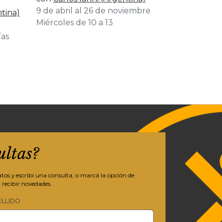
9 de abril al 26 de noviembre
tina)
Miércoles de 10 a 13
ías
ultas?
os y escribí una consulta, o marcá la opción de
 recibir novedades.
ELLIDO