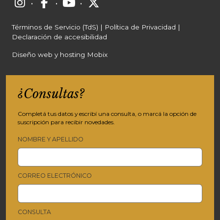
·
·
·
Términos de Servicio (TdS)
|
Política de Privacidad
|
Declaración de accesibilidad
Diseño web y hosting Mobix
¿Consultas?
Completá tus datos y escribí una consulta, o marcá la opción de
suscripción para recibir novedades.
NOMBRE Y APELLIDO
CORREO ELECTRÓNICO
CONSULTA