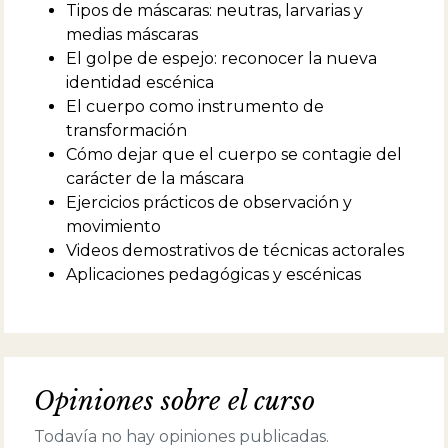
premios y nominaciones de su medio teatral:
Tipos de máscaras: neutras, larvarias y
Premio ACE (Asociación de Críticos de
medias máscaras
Espectáculos), &nbsp;Premio Teatro XXI ( del
El golpe de espejo: reconocer la nueva
grupo de investigación teatral GETEA), Premio
identidad escénica
Teatros del Mundo (de la Universidad de
Buenos Aires), Premio María Guerrero, Premio
El cuerpo como instrumento de
Pregonero (de la Fundación el Libro), entre
transformación
otros. Es director de Espacio Aguirre, escuela
Cómo dejar que el cuerpo se contagie del
de clown, bufón y máscaras. Dicta regularmente
carácter de la máscara
cursos en diversas ciudades de Argentina,
España, Francia, Italia, Suiza, Portugal, Paraguay,
Ejercicios prácticos de observación y
Uruguay, Chile, Perú y Costa Rica. Fue jurado de
movimiento
los Premios Nacionales de Teatro elegido por el
Videos demostrativos de técnicas actorales
Ministro de Cultura de la Nación.
Aplicaciones pedagógicas y escénicas
Opiniones sobre el curso
Todavía no hay opiniones publicadas.