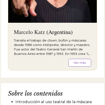
Marcelo Katz
(Argentina)
Transita el trabajo de clown, bufón y máscaras
desde 1986 como intérprete, director y maestro.
Fue actor del Teatro General San Martín de
Buenos Aires entre 1987 y 1993. En 1993 crea "La
Trup", primera compañía de Nuevo Circo de
Argentina, y la dirige hasta 1997. Desde 1995 ha
Ver más
montado espectáculos en &nbsp;el Teatro
General San Martín, Teatro Nacional Cervantes,
Teatro Broadway, Centro Cultural de la
Cooperación, Teatro Regina, La Trastienda,
Teatro Metropolitan, Ciudad Cultural Konex,
entre otros. Sus espectáculos como actor o
Sobre los contenidos
director se han visto en España, Francia,
&nbsp;Colombia, Israel, Dinamarca, Chile y
Introducción al uso teatral de la máscara
Uruguay. Fue merecedor de los principales