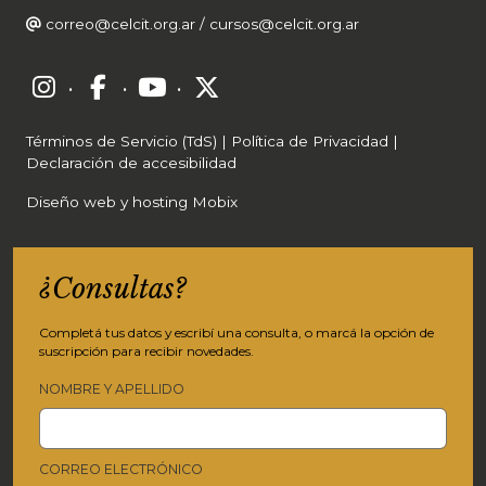
correo@celcit.org.ar
/
cursos@celcit.org.ar
·
·
·
Términos de Servicio (TdS)
|
Política de Privacidad
|
Declaración de accesibilidad
Diseño web y hosting Mobix
¿Consultas?
Completá tus datos y escribí una consulta, o marcá la opción de
suscripción para recibir novedades.
NOMBRE Y APELLIDO
CORREO ELECTRÓNICO