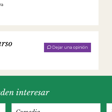
ra
urso
Dejar una opinión
eden interesar