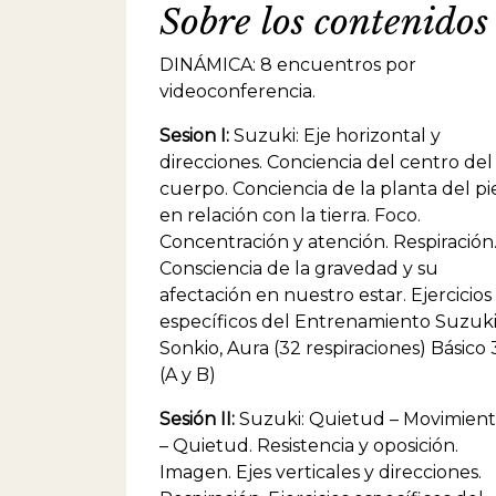
Sobre los contenidos
Entren
Argent
Cuba. 
DINÁMICA: 8 encuentros por
escéni
videoconferencia.
Actuac
Buenos
Sesion I:
Suzuki: Eje horizontal y
Latino
(CELCI
direcciones. Conciencia del centro del
Artes 
cuerpo. Conciencia de la planta del pi
Empres
en relación con la tierra. Foco.
Suzuki
Concentración y atención. Respiración
de la 
Consciencia de la gravedad y su
afectación en nuestro estar. Ejercicios
específicos del Entrenamiento Suzuki
Sonkio, Aura (32 respiraciones) Básico 
(A y B)
Sesión II:
Suzuki: Quietud – Movimien
– Quietud. Resistencia y oposición.
Imagen. Ejes verticales y direcciones.