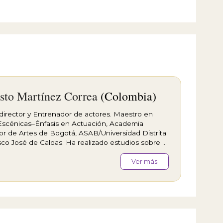
sto Martínez Correa
(Colombia)
 director y Entrenador de actores. Maestro en
Escénicas–Énfasis en Actuación, Academia
or de Artes de Bogotá, ASAB/Universidad Distrital
sco José de Caldas. Ha realizado estudios sobre el
 de Entrenamiento Suzuki, Viewpoints y
ición con la SITI Company y su directora artística
Ver más
ogart desde 1997 en Nueva York y Bogotá.
a su práctica actoral en cine, teatro y televisión
 dirección teatral y la docencia. Como actor ha
ado con Juan Jose Campanela, Robert Willson, El
ediantes, Everett Dixon, Victor Viviescas, Dieter
, entre otros. Ha dictado talleres del