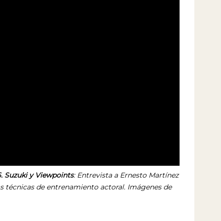
. Suzuki y Viewpoints
: Entrevista a Ernesto Martínez
as técnicas de entrenamiento actoral. Imágenes de