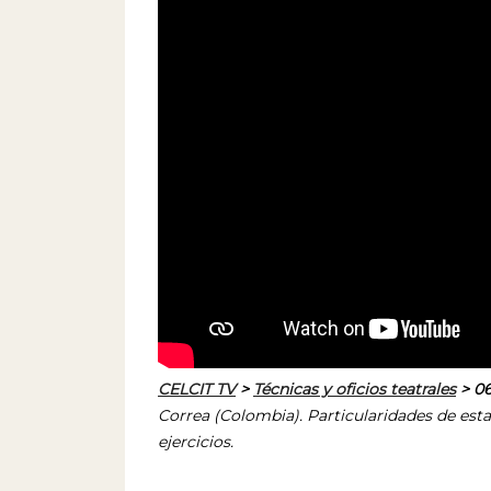
CELCIT TV
>
Técnicas y oficios teatrales
> 06
Correa (Colombia). Particularidades de est
ejercicios.