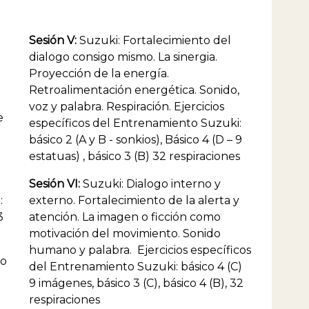
amiento Suzuki y Viewpoints en Colombia,
ina, Ecuador, Venezuela, Uruguay, España y
En Bogotá colabora con la facultad de artes
Sesión V:
Suzuki: Fortalecimiento del
cas de la Universidad Javeriana y la Escuela de
dialogo consigo mismo. La sinergia.
ión del Teatro Nacional. Actualmente reside en
 Aires, Argentina y está vinculado con el Centro
Proyección de la energía.
americano de Creación e Investigación Teatral
Retroalimentación energética. Sonido,
T), es profesor de planta de la Licenciatura en
voz y palabra. Respiración. Ejercicios
Escénicas de la Universidad Argentina de la
e
específicos del Entrenamiento Suzuki:
a (UADE), dirige el Laboratorio Permanente de
, Viewpoints y Composición y es director Artístico
básico 2 (A y B - sonkios), Básico 4 (D – 9
.
Compañía Kyu Teatro.
estatuas) , básico 3 (B) 32 respiraciones
Sesión VI:
Suzuki: Dialogo interno y
:
externo. Fortalecimiento de la alerta y
3
atención. La imagen o ficción como
motivación del movimiento. Sonido
humano y palabra. Ejercicios específicos
to
del Entrenamiento Suzuki: básico 4 (C)
9 imágenes, básico 3 (C), básico 4 (B), 32
respiraciones