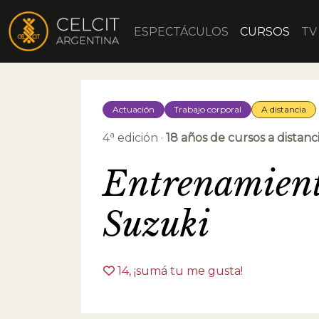
ESPECTÁCULOS
CURSOS
TV
Actuación
Trabajo corporal
A distancia
a
4
edición ·
18 años de cursos a distanc
Entrenamien
Suzuki
14
, ¡sumá tu me gusta!