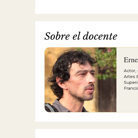
Sobre el docente
Erne
Actor,
Artes 
Superi
Franci
Método
Compos
Anne B
Combin
con la
trabaj
´s Com
Welker