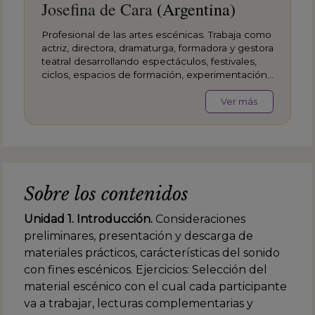
Josefina de Cara
(Argentina)
Profesional de las artes escénicas. Trabaja como
actriz, directora, dramaturga, formadora y gestora
teatral desarrollando espectáculos, festivales,
ciclos, espacios de formación, experimentación
y producción teatral. Es licenciada en Actuación
egresada de la Universidad Nacional de las
Ver más
Artes, directora, docente y productora. Realizó la
tecnicatura en Dirección Coral en la UNA y el
diplomado en Dramaturgia en el Centro Cultural
Universitario Paco Urondo de la UBA. Trabajó
como docente en las materias Entrenamiento
vocal en los departamentos de Artes
Sobre los contenidos
Dramáticas y Artes Musicales y Sonoras de la
UNA.
Unidad 1. Introducción.
Consideraciones
preliminares, presentación y descarga de
materiales prácticos, carácterísticas del sonido
con fines escénicos. Ejercicios: Selección del
material escénico con el cual cada participante
va a trabajar, lecturas complementarias y