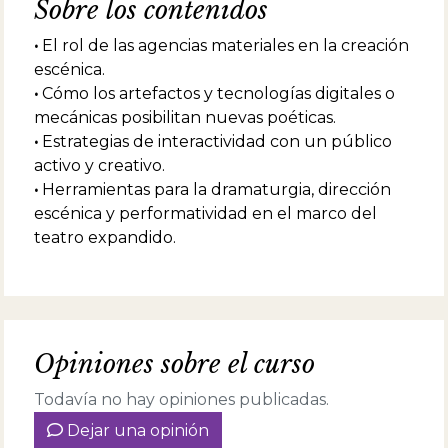
Sobre los contenidos
Estímulo de la Municipalidad de Córdoba
(2005/6). Ganó también una beca del ITI
•
El rol de las agencias materiales en la creación
Germany y el Goethe Institut para una
residencia en el Hebbel Theater (Berlín,
escénica.
Alemania). En el 2009 recibe La Ayuda a la
•
Cómo los artefactos y tecnologías digitales o
Creación en Dramaturgia de Iberescena
mecánicas posibilitan nuevas poéticas.
España. &nbsp;En 2020 recibe la Beca de
•
Estrategias de interactividad con un público
Investigación del INT.
activo y creativo.
•
Herramientas para la dramaturgia, dirección
escénica y performatividad en el marco del
teatro expandido.
Opiniones sobre el curso
Todavía no hay opiniones publicadas.
Dejar una opinión