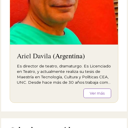
Ariel Davila
(Argentina)
Es director de teatro, dramaturgo. Es Licenciado
en Teatro, y actualmente realiza su tesis de
Maestría en Tecnología, Cultura y Políticas CEA,
UNC. Desde hace más de 30 años trabaja como
director de teatro, dramaturgo y actor. Y hace
20 años docente de dramaturgia.En el 2004
Ver más
funda junto a Christina Ruf (directora y
dramaturga) el grupo BiNeural-MonoKultur.
Proyectos de cruce en artes escénicas. Trabajan
en Argentina y en el extranjero.Recibió dos
veces el Premio Estímulo de la provincia de
Córdoba 2004/5 y también dos veces el Premio