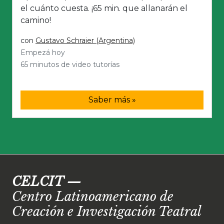
el cuánto cuesta. ¡65 min. que allanarán el
camino!
con
Gustavo Schraier (Argentina)
Empezá hoy
65 minutos de video tutorías
Saber más »
CELCIT
—
Centro Latinoamericano de
Creación e Investigación Teatral