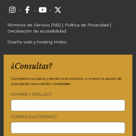
·
·
·
Términos de Servicio (TdS)
|
Política de Privacidad
|
Declaración de accesibilidad
Diseño web y hosting Mobix
¿Consultas?
Completá tus datos y escribí una consulta, o marcá la opción de
suscripción para recibir novedades.
NOMBRE Y APELLIDO
CORREO ELECTRÓNICO