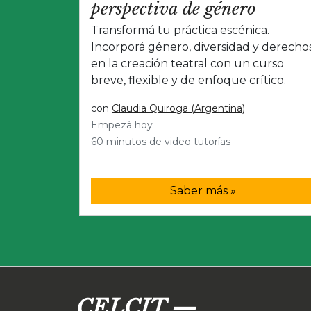
perspectiva de género
Transformá tu práctica escénica.
Incorporá género, diversidad y derecho
en la creación teatral con un curso
breve, flexible y de enfoque crítico.
con
Claudia Quiroga (Argentina)
Empezá hoy
60 minutos de video tutorías
Saber más »
CELCIT
—