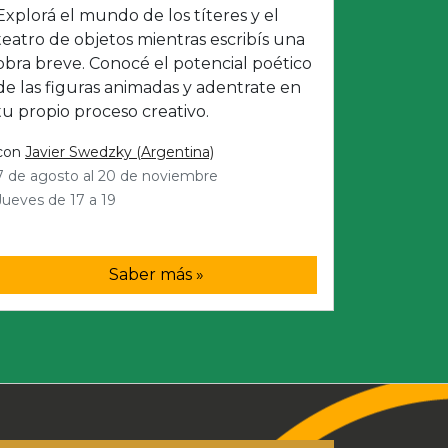
Explorá el mundo de los títeres y el
teatro de objetos mientras escribís una
obra breve. Conocé el potencial poético
de las figuras animadas y adentrate en
tu propio proceso creativo.
con
Javier Swedzky (Argentina)
7 de agosto al 20 de noviembre
Jueves de 17 a 19
Saber más »