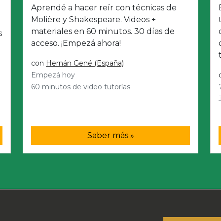
Aprendé a hacer reír con técnicas de
Molière y Shakespeare. Videos +
materiales en 60 minutos. 30 días de
s
acceso. ¡Empezá ahora!
con
Hernán Gené (España)
Empezá hoy
60 minutos de video tutorías
Saber más »