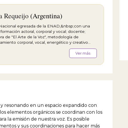
a Requeijo
(Argentina)
 Nacional egresada de la ENAD,&nbsp;con una
 formación actoral, corporal y vocal; docente;
ra de "El Arte de la Voz", metodología de
amiento corporal, vocal, energético y creativo
ce foco en la voz humana. Además de su
encia como actriz de teatro, bailarina y cantora, ha
Ver más
o la asignatura de trabajo vocal en la Escuela del
, de Ana María Bovo, en diversas escuelas de
, actualmente en el Profesorado Municipal de
 de Escobar.&nbsp;Como intérprete participó en
uan, de acá" de Los Macocos y Eduardo
t, dir. Julian Howard; "La hija del aire" Calderón
arca dir. Jorge Lavelli; protagonizó "La fábula de la
sa Turandot" Suárez Marzal, dir. Los Macocos y
mpestad" de W.Shakespeare, dir. Claudio
o y resonando en un espacio expandido con
n, entre otras.
los elementos orgánicos se coordinan con los
ra la emisión de nuestra voz. Es posible
ementos y sus coordinaciones para hacer más