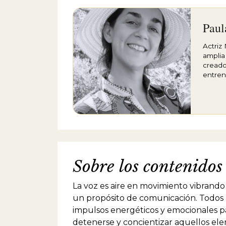
Paul
Actriz
amplia
creado
entren
que ha
experi
dictad
Relato
teatro
Teatro
"Don J
Fabrega
Sobre los contenidos
de la B
prince
"La Te
La voz es aire en movimiento vibrand
Hochma
un propósito de comunicación. Todos 
impulsos energéticos y emocionales pa
detenerse y concientizar aquellos el