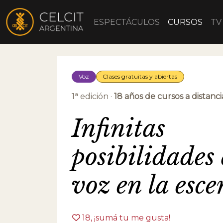
ESPECTÁCULOS
CURSOS
TV
Voz
Clases gratuitas y abiertas
a
1
edición ·
18 años de cursos a distanci
Infinitas
posibilidades 
voz en la esc
18
, ¡sumá tu me gusta!