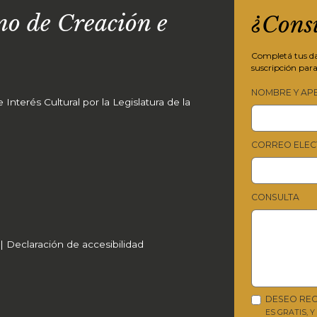
o de Creación e
¿Cons
Completá tus dat
suscripción para
NOMBRE Y AP
Interés Cultural por la Legislatura de la
CORREO ELEC
CONSULTA
|
Declaración de accesibilidad
DESEO REC
ES GRATIS, 