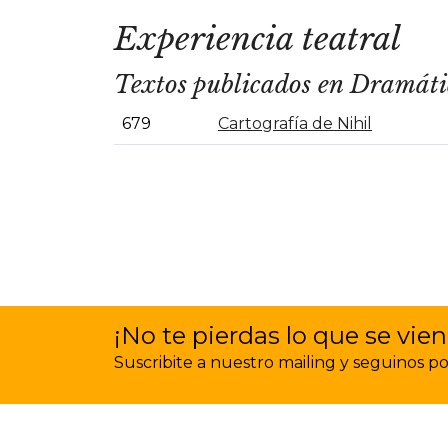
Experiencia teatral
Textos publicados en Dramát
679
Cartografía de Nihil
¡No te pierdas lo que se vien
Suscribite a nuestro mailing y seguinos por 