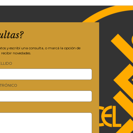
ultas?
os y escribí una consulta, o marcá la opción de
 recibir novedades.
ELLIDO
TRÓNICO