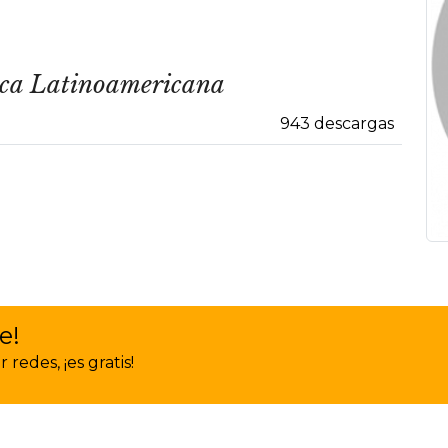
ica Latinoamericana
943 descargas
e!
redes, ¡es gratis!