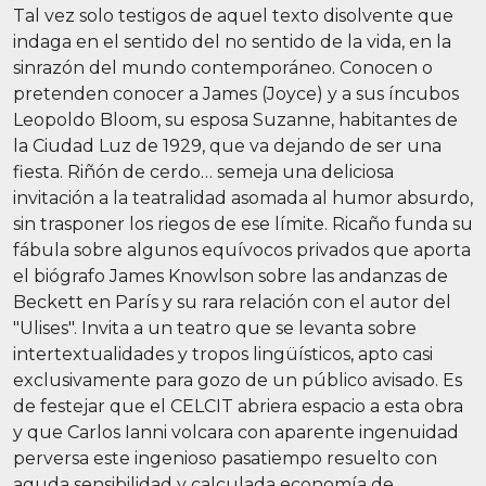
Tal vez solo testigos de aquel texto disolvente que
indaga en el sentido del no sentido de la vida, en la
sinrazón del mundo contemporáneo. Conocen o
pretenden conocer a James (Joyce) y a sus íncubos
Leopoldo Bloom, su esposa Suzanne, habitantes de
la Ciudad Luz de 1929, que va dejando de ser una
fiesta. Riñón de cerdo… semeja una deliciosa
invitación a la teatralidad asomada al humor absurdo,
sin trasponer los riegos de ese límite. Ricaño funda su
fábula sobre algunos equívocos privados que aporta
el biógrafo James Knowlson sobre las andanzas de
Beckett en París y su rara relación con el autor del
"Ulises". Invita a un teatro que se levanta sobre
intertextualidades y tropos lingüísticos, apto casi
exclusivamente para gozo de un público avisado. Es
de festejar que el CELCIT abriera espacio a esta obra
y que Carlos Ianni volcara con aparente ingenuidad
perversa este ingenioso pasatiempo resuelto con
aguda sensibilidad y calculada economía de