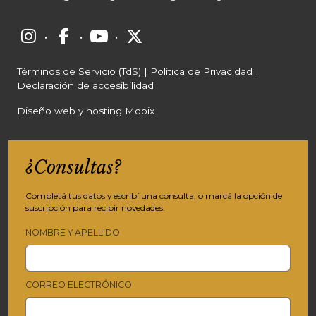
·
·
·
Términos de Servicio (TdS)
|
Política de Privacidad
|
Declaración de accesibilidad
Diseño web y hosting Mobix
¿Consultas?
Completá tus datos y escribí una consulta, o marcá la opción de
suscripción para recibir novedades.
NOMBRE Y APELLIDO
CORREO ELECTRÓNICO