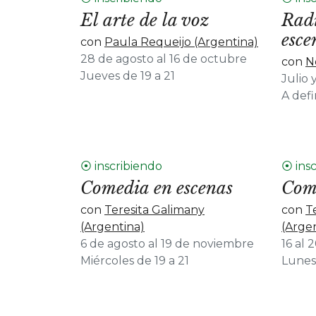
El arte de la voz
Radi
esce
con
Paula Requeijo (Argentina)
28 de agosto al 16 de octubre
con
N
Jueves de 19 a 21
Julio 
A def
⦿ inscribiendo
⦿ ins
Comedia en escenas
Com
con
Teresita Galimany
con
T
(Argentina)
(Arge
6 de agosto al 19 de noviembre
16 al 
Miércoles de 19 a 21
Lunes 