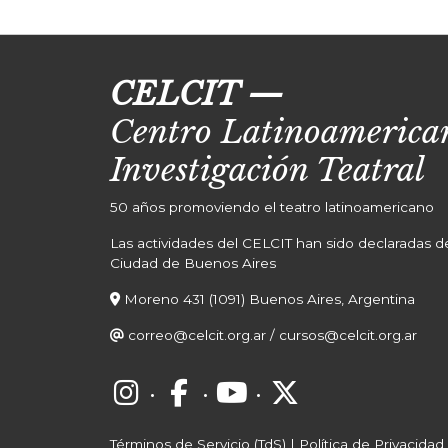
CELCIT
—
Centro Latinoamerican
Investigación Teatral
50 años promoviendo el teatro latinoamericano
Las actividades del CELCIT han sido declaradas de 
Ciudad de Buenos Aires
Moreno 431 (1091) Buenos Aires, Argentina
correo@celcit.org.ar
/
cursos@celcit.org.ar
·
·
·
Términos de Servicio (TdS)
|
Política de Privacidad