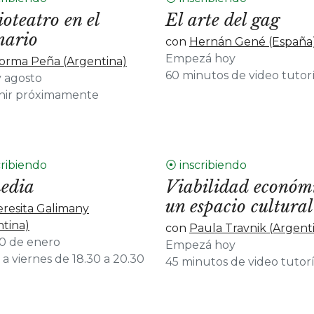
oteatro en el
El arte del gag
nario
con
Hernán Gené (España
Empezá hoy
orma Peña (Argentina)
60 minutos de video tutor
y agosto
inir próximamente
cribiendo
⦿ inscribiendo
edia
Viabilidad económ
un espacio cultural
eresita Galimany
ntina)
con
Paula Travnik (Argent
20 de enero
Empezá hoy
a viernes de 18.30 a 20.30
45 minutos de video tutor