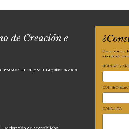
o de Creación e
¿Cons
Completá tus dat
suscripción para
NOMBRE Y AP
Interés Cultural por la Legislatura de la
CORREO ELEC
CONSULTA
|
Declaración de accesibilidad