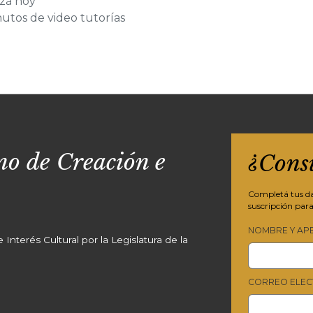
zá hoy
utos de video tutorías
o de Creación e
¿Cons
Completá tus dat
suscripción para
NOMBRE Y AP
Interés Cultural por la Legislatura de la
CORREO ELEC