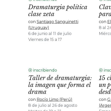
Dramaturgia política
Clav
clase zeta
para
con
Santiago Sanguinetti
con
E
(Uruguay)
8 al 
6 de junio al 11 de julio
Miérco
Viernes de 15 a 17
⦿ inscribiendo
⦿ ins
Taller de dramaturgia:
15 c
la imagen que forma el
un p
drama
desd
con
Rocío Limo (Perú)
con
G
8 de julio al 26 de agosto
(Arge