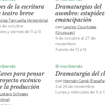
es de la escritura
Dramaturgias del
 teatro breve
asombro: estupidez
emancipación
loísa Tarruella (Argentina)
24 de octubre
con
Leonor Courtoisie
les y viernes de 11 a 13
(Uruguay)
9 de octubre al 27 de
noviembre
Jueves de 13 a 15
cribiendo
⦿ inscribiendo
laves para pensar
Dramaturgia del c
royecto escénico
con
Hernán Gené (España
e la producción
3 al 26 de noviembre
Lunes y miércoles de 11 a 1
ustavo Schraier
ntina)