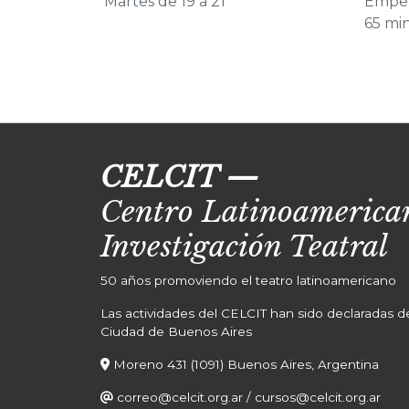
Martes de 19 a 21
Empe
65 min
CELCIT
—
Centro Latinoamerican
Investigación Teatral
50 años promoviendo el teatro latinoamericano
Las actividades del CELCIT han sido declaradas de 
Ciudad de Buenos Aires
Moreno 431 (1091) Buenos Aires, Argentina
correo@celcit.org.ar
/
cursos@celcit.org.ar