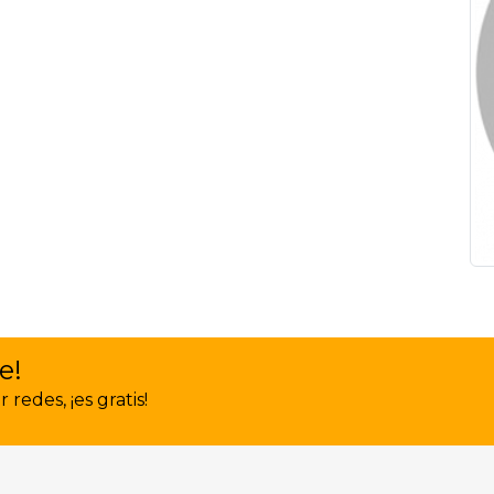
e!
redes, ¡es gratis!