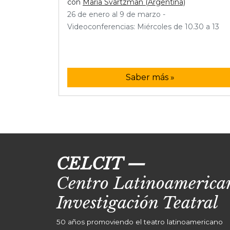
con
Maria Svartzman (Argentina)
26 de enero al 9 de marzo -
Videoconferencias: Miércoles de 10.30 a 13
Saber más »
CELCIT
—
Centro Latinoamerican
Investigación Teatral
50 años promoviendo el teatro latinoamericano