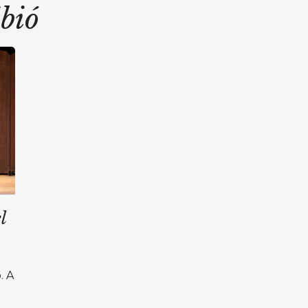
ibió
l
. A