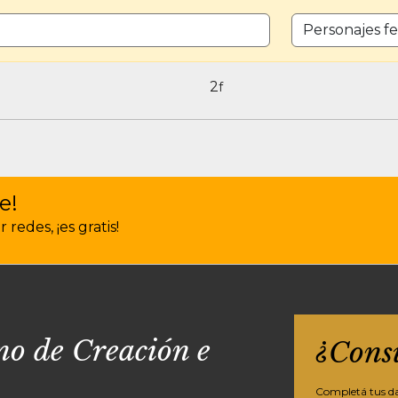
CANTIDAD DE 
2
f
e!
redes, ¡es gratis!
o de Creación e
¿Cons
Completá tus dat